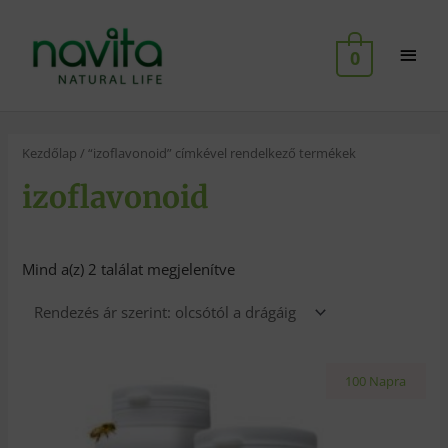
Skip
Main
to
0
content
Men
Kezdőlap
/ “izoflavonoid” címkével rendelkező termékek
izoflavonoid
Mind a(z) 2 találat megjelenítve
100 Napra