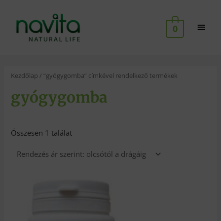
Skip
Main
to
0
content
Men
Kezdőlap
/ “gyógygomba” címkével rendelkező termékek
gyógygomba
Összesen 1 találat