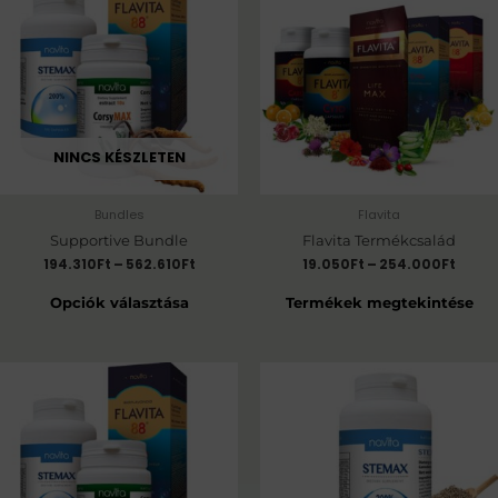
NINCS KÉSZLETEN
Bundles
Flavita
Supportive Bundle
Flavita Termékcsalád
194.310
Ft
–
562.610
Ft
19.050
Ft
–
254.000
Ft
Opciók választása
Termékek megtekintése