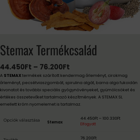
Stemax Termékcsalád
44.450
Ft
–
76.200
Ft
A
STEMAX
termékek szárított kendermag őrleményt, cirokmag
őrleményt, pecsétviaszgombát, spirulina algát, barna alga fukoidán
kivonatot és további speciális gyógynövényeket, gyümölcsöket és
értékes összetevőket tartalmazó készítmények. A STEMAX SL
emellett króm nyomelemet is tartalmaz.
44.450
Ft
–
100.330
Ft
Opciók választása
Stemax
Elfogyott
76.200
Ft
Tovább