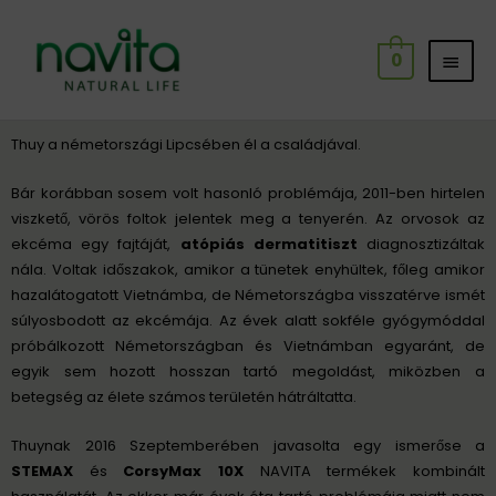
Skip
MAI
to
0
content
MEN
Post
Thuy a németországi Lipcsében él a családjával.
navigation
Bár korábban sosem volt hasonló problémája, 2011-ben hirtelen
viszkető, vörös foltok jelentek meg a tenyerén. Az orvosok az
ekcéma egy fajtáját,
atópiás dermatitiszt
diagnosztizáltak
nála. Voltak időszakok, amikor a tünetek enyhültek, főleg amikor
hazalátogatott Vietnámba, de Németországba visszatérve ismét
súlyosbodott az ekcémája. Az évek alatt sokféle gyógymóddal
próbálkozott Németországban és Vietnámban egyaránt, de
egyik sem hozott hosszan tartó megoldást, miközben a
betegség az élete számos területén hátráltatta.
Thuynak 2016 Szeptemberében javasolta egy ismerőse a
STEMAX
és
CorsyMax 10X
NAVITA termékek kombinált