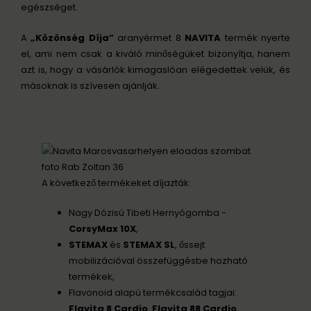
egészséget.
A
„Közönség Díja”
aranyérmet 8
NAVITA
termék nyerte
el, ami nem csak a kiváló minőségüket bizonyítja, hanem
azt is, hogy a vásárlók kimagaslóan elégedettek velük, és
másoknak is szívesen ajánlják.
A következő termékeket díjazták:
Nagy Dózisú Tibeti Hernyógomba -
CorsyMax 10X
,
STEMAX
és
STEMAX SL
, őssejt
mobilizációval összefüggésbe hozható
termékek,
Flavonoid alapú termékcsalád tagjai:
Flavita 8 Cardio
,
Flavita 88 Cardio
,