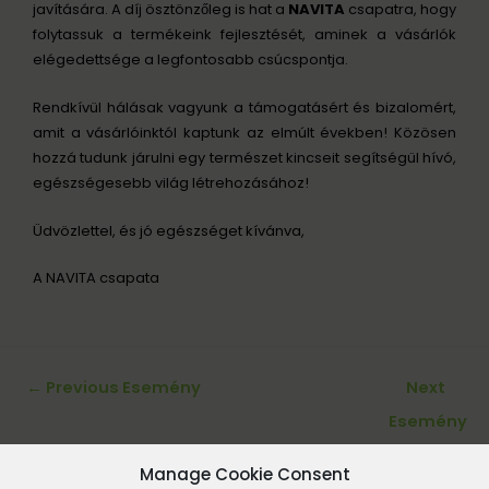
javítására. A díj ösztönzőleg is hat a
NAVITA
csapatra, hogy
folytassuk a termékeink fejlesztését, aminek a vásárlók
elégedettsége a legfontosabb csúcspontja.
Rendkívül hálásak vagyunk a támogatásért és bizalomért,
amit a vásárlóinktól kaptunk az elmúlt években! Közösen
hozzá tudunk járulni egy természet kincseit segítségül hívó,
egészségesebb világ létrehozásához!
Üdvözlettel, és jó egészséget kívánva,
A NAVITA csapata
←
Previous Esemény
Next
Esemény
→
Manage Cookie Consent