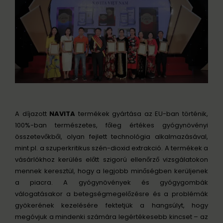
A díjazott
NAVITA
termékek gyártása az EU-ban történik,
100%-ban természetes, főleg értékes gyógynövényi
összetevőkből, olyan fejlett technológia alkalmazásával,
mint pl. a szuperkritikus szén-dioxid extrakció. A termékek a
vásárlókhoz kerülés előtt szigorú ellenőrző vizsgálatokon
mennek keresztül, hogy a legjobb minőségben kerüljenek
a piacra. A gyógynövények és gyógygombák
válogatásakor a betegségmegelőzésre és a problémák
gyökerének kezelésére fektetjük a hangsúlyt, hogy
megóvjuk a mindenki számára legértékesebb kincset – az