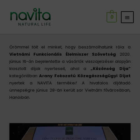
Skip
MAI
to
0
content
MEN
Post
navigation
Örömmel tölt el minket, hogy beszámolhatunk róla: a
Vietnámi Funkcionális Élelmiszer Szövetség
2020.
június 16-án bejelentette a vásárlók visszajelzései alapján
kiosztott díjak nyerteseit, ahol a
„Közönség Díja”
kategóriában
Arany Fokozatú Közegészségügyi Díjat
nyertek a NAVITA termékei! A hivatalos díjátadó
ünnepségre június 28-án került sor Vietnám fővárosában,
Hanoiban.