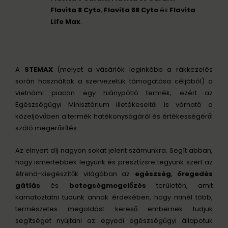
Flavita 8 Cyto
,
Flavita 88 Cyto
és
Flavita
Life Max
.
A
STEMAX
(melyet a vásárlók leginkább a rákkezelés
során használtak a szervezetük támogatása céljából) a
vietnámi piacon egy hiánypótló termék, ezért az
Egészségügyi Minisztérium illetékeseitől is várható a
közeljövőben a termék hatékonyságáról és értékességéről
szóló megerősítés.
Az elnyert díj nagyon sokat jelent számunkra. Segít abban,
hogy ismertebbek legyünk és presztízsre tegyünk szert az
étrend-kiegészítők világában az
egészség
,
öregedés
gátlás
és
betegségmegelőzés
területén, amit
kamatoztatni tudunk annak érdekében, hogy minél több,
természetes megoldást kereső embernek tudjuk
segítséget nyújtani az egyedi egészségügyi állapotuk