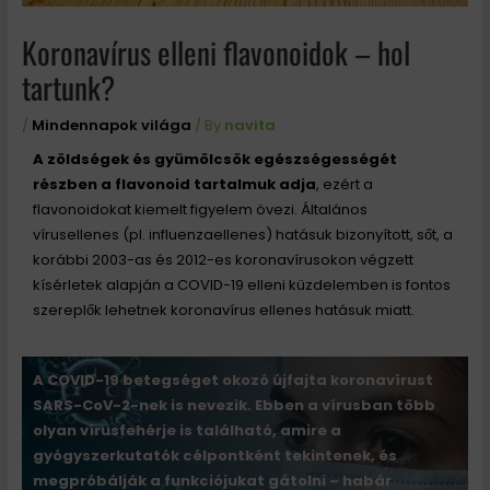
Koronavírus elleni flavonoidok – hol
tartunk?
/
Mindennapok világa
/ By
navita
A zöldségek és gyümölcsök egészségességét
részben a flavonoid tartalmuk adja
, ezért a
flavonoidokat kiemelt figyelem övezi. Általános
vírusellenes (pl. influenzaellenes) hatásuk bizonyított, sőt, a
korábbi 2003-as és 2012-es koronavírusokon végzett
kísérletek alapján a COVID-19 elleni küzdelemben is fontos
szereplők lehetnek koronavírus ellenes hatásuk miatt.
A COVID-19 betegséget okozó újfajta koronavírust
SARS-CoV-2-nek is nevezik. Ebben a vírusban több
olyan vírusfehérje is található, amire a
gyógyszerkutatók célpontként tekintenek, és
megpróbálják a funkciójukat gátolni – habár