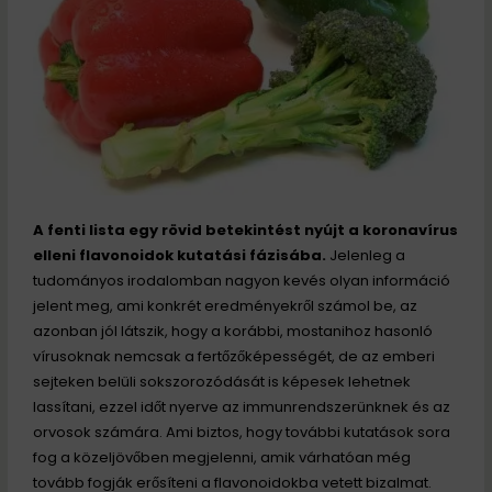
A fenti lista egy rövid betekintést nyújt a koronavírus
elleni flavonoidok kutatási fázisába.
Jelenleg a
tudományos irodalomban nagyon kevés olyan információ
jelent meg, ami konkrét eredményekről számol be, az
azonban jól látszik, hogy a korábbi, mostanihoz hasonló
vírusoknak nemcsak a fertőzőképességét, de az emberi
sejteken belüli sokszorozódását is képesek lehetnek
lassítani, ezzel időt nyerve az immunrendszerünknek és az
orvosok számára. Ami biztos, hogy további kutatások sora
fog a közeljövőben megjelenni, amik várhatóan még
tovább fogják erősíteni a flavonoidokba vetett bizalmat.