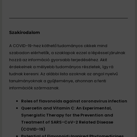
Szakirodalom
A COVID-19-hez köthető tudományos cikkek mind
szabadon elérhetők, a szaklapok ezzel a lépéssel járulnak
hozzá az információ gyorsabb terjedéséhez. Akit
érdekelnek a mélyebb tudományos részletek, így rá
tudnak keresni. Az alábbi lista azoknak az angol nyelvű
tanulmányoknak a gyűjteménye, ahonnan a fenti
információk származnak.
Roles of flavonoids against coronavirus infection
Quercetin and Vitamin C: An Experimental,
Synergistic Therapy for the Prevention and
Treatment of SARS-CoV-2 Related Disease
(COVID-19)
Potential of Flavonoid-Inspired Phytomedicines