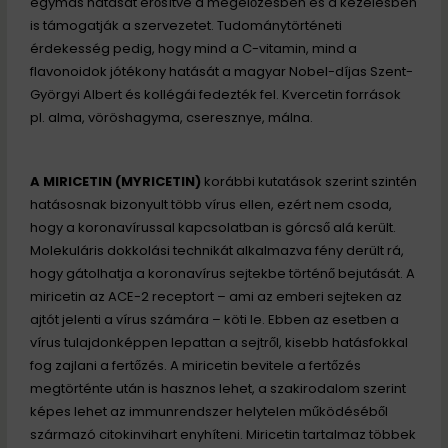
egymás hatását erősítve a megelőzésben és a kezelésben
is támogatják a szervezetet. Tudománytörténeti
érdekesség pedig, hogy mind a C-vitamin, mind a
flavonoidok jótékony hatását a magyar Nobel-díjas Szent-
Györgyi Albert és kollégái fedezték fel. Kvercetin források
pl. alma, vöröshagyma, cseresznye, málna.
A MIRICETIN (MYRICETIN)
korábbi kutatások szerint szintén
hatásosnak bizonyult több vírus ellen, ezért nem csoda,
hogy a koronavírussal kapcsolatban is górcső alá került.
Molekuláris dokkolási technikát alkalmazva fény derült rá,
hogy gátolhatja a koronavírus sejtekbe történő bejutását. A
miricetin az ACE-2 receptort – ami az emberi sejteken az
ajtót jelenti a vírus számára – köti le. Ebben az esetben a
vírus tulajdonképpen lepattan a sejtről, kisebb hatásfokkal
fog zajlani a fertőzés. A miricetin bevitele a fertőzés
megtörténte után is hasznos lehet, a szakirodalom szerint
képes lehet az immunrendszer helytelen működéséből
származó citokinvihart enyhíteni. Miricetin tartalmaz többek