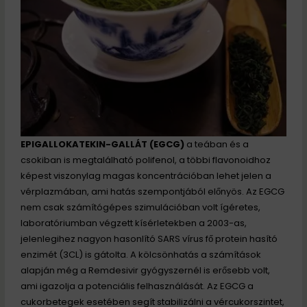
EPIGALLOKATEKIN-GALLÁT (EGCG)
a teában és a
csokiban is megtalálható polifenol, a többi flavonoidhoz
képest viszonylag magas koncentrációban lehet jelen a
vérplazmában, ami hatás szempontjából előnyös. Az EGCG
nem csak számítógépes szimulációban volt ígéretes,
laboratóriumban végzett kísérletekben a 2003-as,
jelenlegihez nagyon hasonlító SARS vírus fő protein hasító
enzimét (3CL) is gátolta. A kölcsönhatás a számítások
alapján még a Remdesivir gyógyszernél is erősebb volt,
ami igazolja a potenciális felhasználását. Az EGCG a
cukorbetegek esetében segít stabilizálni a vércukorszintet,