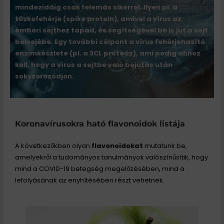
mindezidáig csak felemás sikerrel. Ilyen pl. a
tüskefehérje (spike protein), amivel a vírus az
emberi sejthez tapad, és segítségével be is jut a sejt
belsejébe. Egy további célpont a vírus fehérjehasító
enzimkészlete (pl. a 3CL proteáz), ami pedig ahhoz
kell, hogy a vírus a sejtbe való bejutás után
sokszorozódjon.
Koronavírusokra ható flavonoidok listája
A következőkben olyan
flavonoidokat
mutatunk be,
amelyekről a tudományos tanulmányok valószínűsítik, hogy
mind a COVID-19 betegség megelőzésében, mind a
lefolyásának az enyhítésében részt vehetnek.