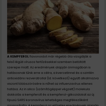
A KEMPFEROL
flavonoidot már régebb óta vizsgálják a
felső légúti vírusos fertőzésekkel szemben betöltött
szerepe miatt. Az eredmények alapján önmagában is
hatásosnak tűnik erre a célra, a kvercetinnel és a szintén
antioxidáns rezveratrollal (ld. következő) együtt alkalmazva
viszont többszörösére is nőhet az influenzavírus ellenes
hatása. Az in silico (számítógéppel végzett) molekula
dokkolás a kempferolt és a kempferol-glikozidokat az új
típusú SARS koronavírus lehetséges megfékezőiként
azonosította. A kempferol az előzetes eredmények alapján