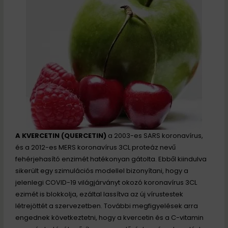
A KVERCETIN (QUERCETIN)
a 2003-es SARS koronavírus,
és a 2012-es MERS koronavírus 3CL proteáz nevű
fehérjehasító enzimét hatékonyan gátolta. Ebből kiindulva
sikerült egy szimulációs modellel bizonyítani, hogy a
jelenlegi COVID-19 világjárványt okozó koronavírus 3CL
ezimét is blokkolja, ezáltal lassítva az új vírustestek
létrejöttét a szervezetben. További megfigyelések arra
engednek következtetni, hogy a kvercetin és a C-vitamin