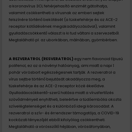
a koronavírus 3CL fehérjehasító enzimét gátolhatja,
valamint csökkentheti a vírusnak az emberi sejtek
felszínére történő bekötését (a tüskefehérje és az ACE-2
receptor kötődésének megakadályozásával), valamint
gyulladáscsökkentő választ is ki tud váltani a szervezetből.
Megtalálható pl. az uborkában, málnában, gyömbérben.
A REZVERATROL (RESVERATROL)
egy nem flavonoid típusú
polifenol, ez az a növényi hatóanyag, ami miatt a napi 1
pohár vörösbort egészségesnek tartják. A rezveratrol a
vírus sejtbe történő bejutását akadályozza meg, a
tüskefehérje és az ACE-2 receptor közé ékelődve.
Gyulladáscsökkentő-szerű hatása miatt a vírusfertőzés
szövődményeit enyhítheti, beleértve a tüdőembólia okozta
szívelégtelenséget és a különböző idegi károsodást. A
rezveratrol a szív- és érrendszer támogatója, a COVID-19
kockázati tényezőjét ebből kifolyólag csökkentheti.
Megtalálható a vörösszőlő héjában, vörösáfonyában,