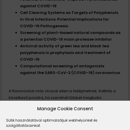
against COVID-19
Cell Clearing Systems as Targets of Polyphenols
in Viral Infections: Potential Implications for
COVID-19 Pathogenesis
Screening of plant-based natural compounds as
a potential COVID-19 main protease inhibitor
Antiviral activity of green tea and black tea
polyphenols in prophylaxis and treatment of
COVID-19
Computational screening of antagonists
against the SARS-CoV-2 (COVID-19) coronavirus
.
A flavonoidok más vírusok ellen is felléphetnek. Kattints a
következő posztra, ha szeretnél többet megtudni:
ALOE VERA: influenza elleni védelem és szép bőr egyben
Manage Cookie Consent
Sütik használatával optimalizáljuk webhelyünket és
szolgáltatásainkat.