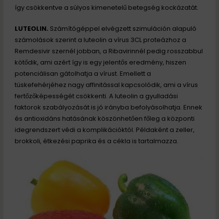
így csökkentve a súlyos kimenetelű betegség kockázatát.
LUTEOLIN.
Számítógéppel elvégzett szimuláción alapuló
számolások szerint a luteolin a vírus 3CL proteázhoz a
Remdesivir szernél jobban, a Ribavirinnél pedig rosszabbul
kötődik, ami azért így is egy jelentős eredmény, hiszen
potenciálisan gátolhatja a vírust. Emellett a
tüskefehérjéhez nagy affinitással kapcsolódik, ami a vírus
fertőzőképességét csökkenti. A luteolin a gyulladási
faktorok szabályozását is jó irányba befolyásolhatja. Ennek
és antioxidáns hatásának köszönhetően főleg a központi
idegrendszert védi a komplikációktól. Példaként a zeller,
brokkoli, étkezési paprika és a cékla is tartalmazza.